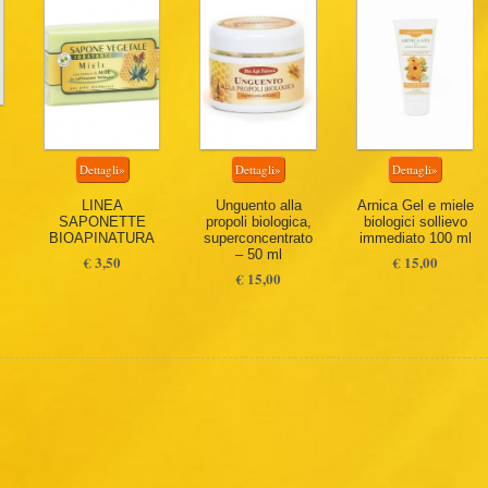
LINEA
Unguento alla
Arnica Gel e miele
SAPONETTE
propoli biologica,
biologici sollievo
BIOAPINATURA
superconcentrato
immediato 100 ml
– 50 ml
€ 3,50
€ 15,00
€ 15,00