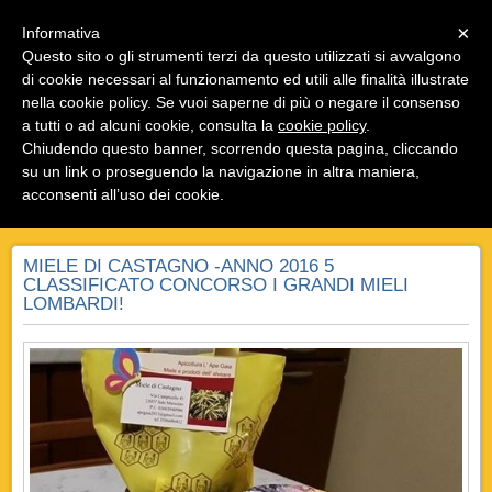
Menu
×
Informativa
Questo sito o gli strumenti terzi da questo utilizzati si avvalgono
di cookie necessari al funzionamento ed utili alle finalità illustrate
Apicoltura L' Ape Gaia
nella cookie policy. Se vuoi saperne di più o negare il consenso
Miele e prodotti dell' alveare del Sebino e della
Vallecamonica
a tutti o ad alcuni cookie, consulta la
cookie policy
.
Chiudendo questo banner, scorrendo questa pagina, cliccando
su un link o proseguendo la navigazione in altra maniera,
acconsenti all’uso dei cookie.
MIELE DI CASTAGNO
MIELE DI CASTAGNO -ANNO 2016 5
CLASSIFICATO CONCORSO I GRANDI MIELI
LOMBARDI!