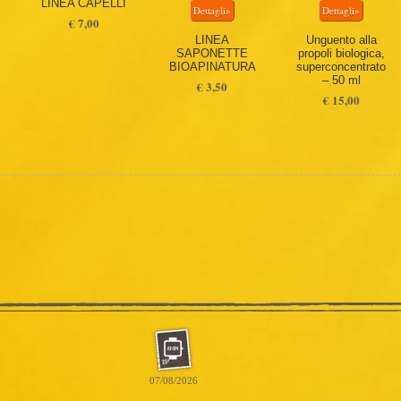
LINEA CAPELLI
€ 7,00
LINEA
Unguento alla
SAPONETTE
propoli biologica,
BIOAPINATURA
superconcentrato
– 50 ml
€ 3,50
€ 15,00
07/08/2026